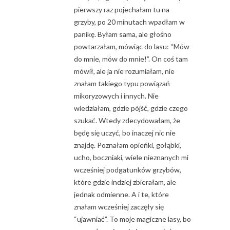
pierwszy raz pojechałam tu na
grzyby, po 20 minutach wpadłam w
panikę. Byłam sama, ale głośno
powtarzałam, mówiąc do lasu: “Mów
do mnie, mów do mnie!”. On coś tam
mówił, ale ja nie rozumiałam, nie
znałam takiego typu powiązań
mikoryzowych i innych. Nie
wiedziałam, gdzie pójść, gdzie czego
szukać. Wtedy zdecydowałam, że
będę się uczyć, bo inaczej nic nie
znajdę. Poznałam opieńki, gołąbki,
ucho, boczniaki, wiele nieznanych mi
wcześniej podgatunków grzybów,
które gdzie indziej zbierałam, ale
jednak odmienne. A i te, które
znałam wcześniej zaczęły się
“ujawniać”. To moje magiczne lasy, bo