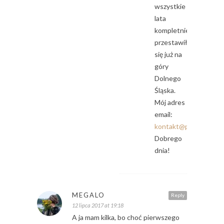
wszystkie
lata
kompletnie
przestawiłam
się już na
góry
Dolnego
Śląska.
Mój adres
email:
kontakt@pieprznik.pl
Dobrego
dnia!
MEGALO
Reply
12 lipca 2017 at 19:18
A ja mam kilka, bo choć pierwszego