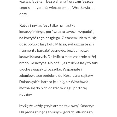
wzywa, jadę tam bez wahania i wracam jeszcze
tego samego dnia wieczorem do Wrocławia, do
domu.
Każdy inny las jest tylko namiastką
kosarzyńskiego, porównania zawsze wypadają
na korzyść tego drugiego. Z czasem udało mi się
dość polubić lasy koło Milicza, zwłaszcza te ich
fragmenty bardziej sosnowe, bez domieszki
lasów liściastych. Do Milicza mam znacznie bliżej
niż do Kosarzyna. No cóż – ja i milickie lasy to taki
trochę związek z rozsądku. Wspaniałe i
zdumiewająco podobne do Kosarzyna są Bory
Dolnośląskie, bardzo je lubię, a z Wrocławia
można się do nich dostać w ciągu półtorej
godziny.
Myślę że każdy grzybiarz ma taki swój Kosarzyn.
Dla jednego będą to lasy w górach, dla innego