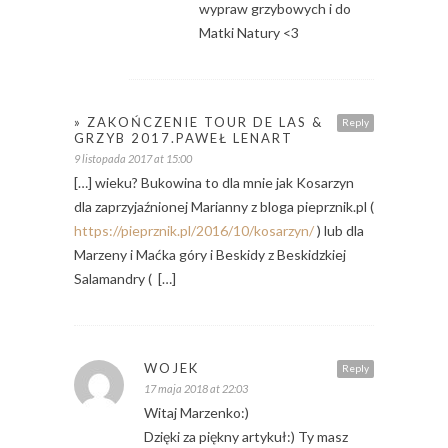
wypraw grzybowych i do
Matki Natury <3
» ZAKOŃCZENIE TOUR DE LAS &
Reply
GRZYB 2017.PAWEŁ LENART
9 listopada 2017 at 15:00
[…] wieku? Bukowina to dla mnie jak Kosarzyn
dla zaprzyjaźnionej Marianny z bloga pieprznik.pl (
https://pieprznik.pl/2016/10/kosarzyn/
) lub dla
Marzeny i Maćka góry i Beskidy z Beskidzkiej
Salamandry ( […]
WOJEK
Reply
17 maja 2018 at 22:03
Witaj Marzenko:)
Dzięki za piękny artykuł:) Ty masz