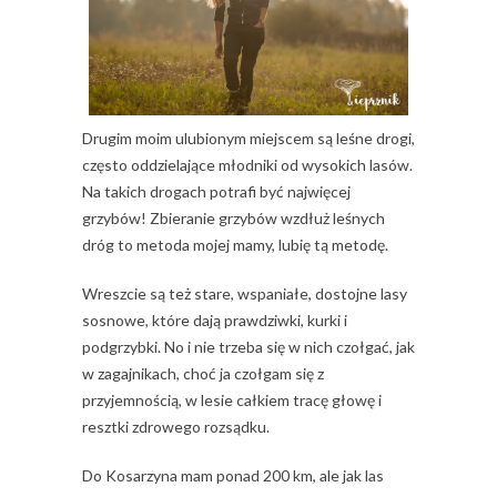
Drugim moim ulubionym miejscem są leśne drogi,
często oddzielające młodniki od wysokich lasów.
Na takich drogach potrafi być najwięcej
grzybów! Zbieranie grzybów wzdłuż leśnych
dróg to metoda mojej mamy, lubię tą metodę.
Wreszcie są też stare, wspaniałe, dostojne lasy
sosnowe, które dają prawdziwki, kurki i
podgrzybki. No i nie trzeba się w nich czołgać, jak
w zagajnikach, choć ja czołgam się z
przyjemnością, w lesie całkiem tracę głowę i
resztki zdrowego rozsądku.
Do Kosarzyna mam ponad 200 km, ale jak las