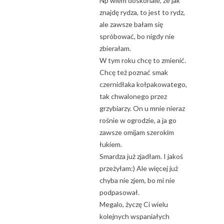
Np wiem doskonale, że jak
znajdę rydza, to jest to rydz,
ale zawsze bałam się
spróbować, bo nigdy nie
zbierałam.
W tym roku chcę to zmienić.
Chcę też poznać smak
czernidłaka kołpakowatego,
tak chwalonego przez
grzybiarzy. On u mnie nieraz
rośnie w ogrodzie, a ja go
zawsze omijam szerokim
łukiem.
Smardza już zjadłam. I jakoś
przeżyłam:) Ale więcej już
chyba nie zjem, bo mi nie
podpasował.
Megalo, życzę Ci wielu
kolejnych wspaniałych