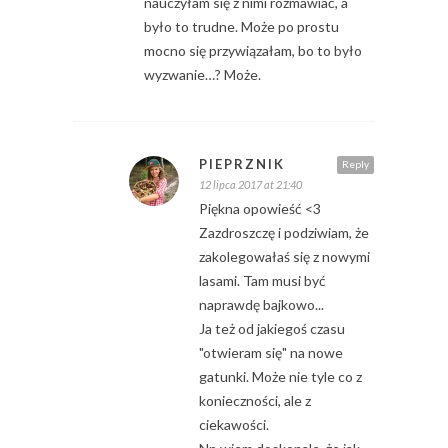
nauczyłam się z nimi rozmawiać, a
było to trudne. Może po prostu
mocno się przywiązałam, bo to było
wyzwanie…? Może.
PIEPRZNIK
Reply
12 lipca 2017 at 21:40
Piękna opowieść <3
Zazdroszczę i podziwiam, że
zakolegowałaś się z nowymi
lasami. Tam musi być
naprawdę bajkowo...
Ja też od jakiegoś czasu
"otwieram się" na nowe
gatunki. Może nie tyle co z
konieczności, ale z
ciekawości.