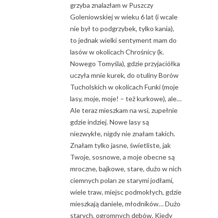
grzyba znalazłam w Puszczy
Goleniowskiej w wieku 6 lat (i wcale
nie był to podgrzybek, tylko kania),
to jednak wielki sentyment mam do
lasów w okolicach Chrośnicy (k.
Nowego Tomyśla), gdzie przyjaciółka
uczyła mnie kurek, do otuliny Borów
Tucholskich w okolicach Funki (moje
lasy, moje, moje! – też kurkowe), ale…
Ale teraz mieszkam na wsi, zupełnie
gdzie indziej. Nowe lasy są
niezwykłe, nigdy nie znałam takich.
Znałam tylko jasne, świetliste, jak
Twoje, sosnowe, a moje obecne są
mroczne, bajkowe, stare, dużo w nich
ciemnych polan ze starymi jodłami,
wiele traw, miejsc podmokłych, gdzie
mieszkają daniele, młodników… Dużo
starych, ogromnych dębów. Kiedy