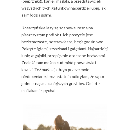
(pieprzniki!), kanie i maślaki, a przedstawicieli
wszystkich tych gatunków najbardziej lubię, jak
są młodzi i jędrni.
Kosarzyńskie lasy są sosnowe, rosną na
piaszczystym podłożu. Ich poszycie jest
bezkrzaczaste, beztrawiaste, bezjagodzinowe.
Pokryte igłami, szyszkami i gałęziami. Najbardziej
lubię zagajniki, przepięknie otoczone brzózkami.
Znaleźć tam można cud-miód prawdziwki i
kozaki. Też maślaki, długo przeze mnie
niedoceniane, lecz ostatnio odkryłam, że są to
jedne z najsmaczniejszych grzybów. Omlet z
maślakami – pycha!