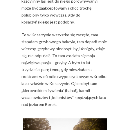
każdy inny las jest do niego porównywany i
może być zaakceptowany i choć trochę
polubiony tylko wówczas, gdy do
kosarzyńskiego jest podobny.
To w Kosarzynie wszystko się zaczęło, tam
złapałam grzybowego bakcyla, tam dopadł mnie
wieczny, grzybowy niedosyt, by już nigdy, zdaje
się, nie odpuścić. To tam zrodziła się moja
największa pasja – grzyby. A było to lat
trzydzieści parę temu, gdy mieszkałam z
rodzicami w ośrodku wypoczynkowym w środku
lasu, właśnie w Kosarzynie. Ojciec był tam
„kierownikiem żywienia” (haha!), karmił
wczasowiczów i „kolonistów” spędzających lato
nad jeziorem Borek.