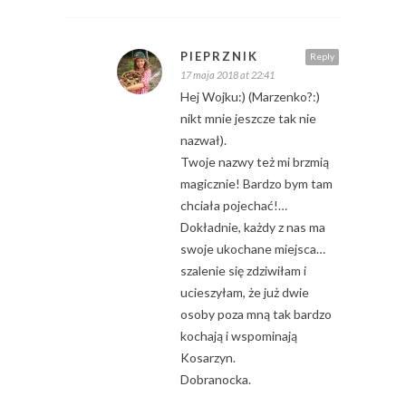
PIEPRZNIK
Reply
17 maja 2018 at 22:41
Hej Wojku:) (Marzenko?:)
nikt mnie jeszcze tak nie
nazwał).
Twoje nazwy też mi brzmią
magicznie! Bardzo bym tam
chciała pojechać!…
Dokładnie, każdy z nas ma
swoje ukochane miejsca…
szalenie się zdziwiłam i
ucieszyłam, że już dwie
osoby poza mną tak bardzo
kochają i wspominają
Kosarzyn.
Dobranocka.