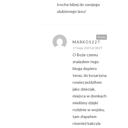
troche blizej do swojego
ulubionego lasu!
Reply
MARKOS227
17 maja 2025 at 08:25
O Boże czemu
znalazlem tego
bloga dopiero
teraz, do kosarzyna
rowiez jeździłem
jako dzieciak,
miejsca w domkach
mieliśmy dzięki
rodzinie w wojsku,
tam złapałem
również bakcyla