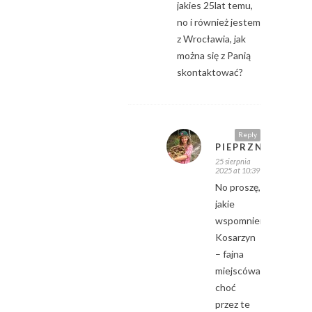
jakies 25lat temu,
no i również jestem
z Wrocławia, jak
można się z Panią
skontaktować?
Reply
PIEPRZNIK
25 sierpnia
2025 at 10:39
No proszę,
jakie
wspomnienia:)
Kosarzyn
– fajna
miejscówa,
choć
przez te