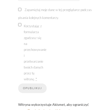
Zapamiętaj moje dane w tej przeglądarce podczas
pisania kolejnych komentarzy.
Korzystając z
formularza
zgadzasz się
na
przechowywanie
i
przetwarzanie
twoich danych
przez tę
witrynę.
*
Witryna wykorzystuje Akismet, aby ograniczyć