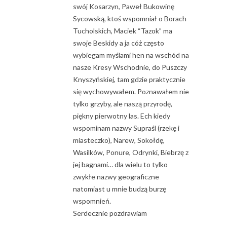
swój Kosarzyn, Paweł Bukowinę
Sycowską, ktoś wspomniał o Borach
Tucholskich, Maciek “Tazok” ma
swoje Beskidy a ja cóż często
wybiegam myślami hen na wschód na
nasze Kresy Wschodnie, do Puszczy
Knyszyńskiej, tam gdzie praktycznie
się wychowywałem. Poznawałem nie
tylko grzyby, ale naszą przyrodę,
piękny pierwotny las. Ech kiedy
wspominam nazwy Supraśl (rzekę i
miasteczko), Narew, Sokołdę,
Wasilków, Ponure, Odrynki, Biebrzę z
jej bagnami… dla wielu to tylko
zwykłe nazwy geograficzne
natomiast u mnie budzą burzę
wspomnień.
Serdecznie pozdrawiam