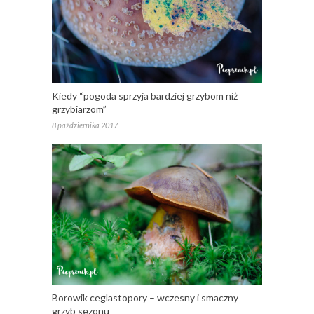
Kiedy “pogoda sprzyja bardziej grzybom niż
grzybiarzom”
8 października 2017
Borowik ceglastopory – wczesny i smaczny
grzyb sezonu