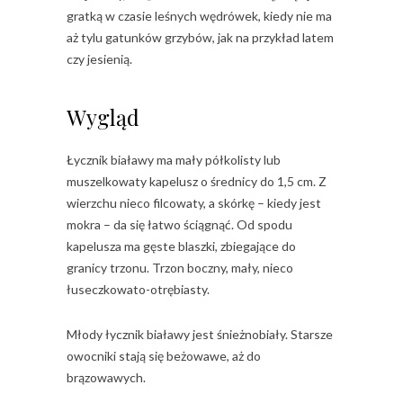
gratką w czasie leśnych wędrówek, kiedy nie ma
aż tylu gatunków grzybów, jak na przykład latem
czy jesienią.
Wygląd
Łycznik białawy ma mały półkolisty lub
muszelkowaty kapelusz o średnicy do 1,5 cm. Z
wierzchu nieco filcowaty, a skórkę – kiedy jest
mokra – da się łatwo ściągnąć. Od spodu
kapelusza ma gęste blaszki, zbiegające do
granicy trzonu. Trzon boczny, mały, nieco
łuseczkowato-otrębiasty.
Młody łycznik białawy jest śnieżnobiały. Starsze
owocniki stają się beżowawe, aż do
brązowawych.