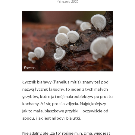
4 stycznia 2025
Łycznik białawy (Panellus mitis), znany też pod
nazwą łycznik łagodny, to jeden z tych małych
grzybów, które ja i mój makroobiektyw po prostu
kochamy. Aż się prosi o zdjęcia. Najpiękniejszy –
jak to małe, blaszkowe grzybki – oczywiście od
spodu, i jak jest młody i bialutki.
Niejadalny, ale „za to” rośnie m.in. zimą, więc jest