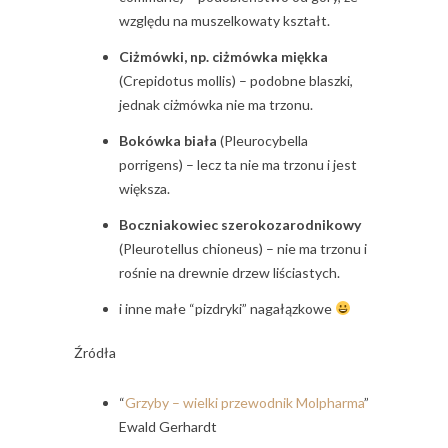
względu na muszelkowaty kształt.
Ciżmówki, np. ciżmówka miękka
(Crepidotus mollis) – podobne blaszki,
jednak ciżmówka nie ma trzonu.
Bokówka biała
(Pleurocybella
porrigens) – lecz ta nie ma trzonu i jest
większa.
Boczniakowiec szerokozarodnikowy
(Pleurotellus chioneus) – nie ma trzonu i
rośnie na drewnie drzew liściastych.
i inne małe “pizdryki” nagałązkowe
Źródła
“
Grzyby – wielki przewodnik Molpharma
”
Ewald Gerhardt