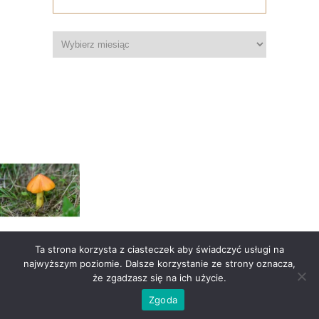
Archiwum
Ta strona korzysta z ciasteczek aby świadczyć usługi na
Wczytaj więcej
Obserwuj na Instagramie
najwyższym poziomie. Dalsze korzystanie ze strony oznacza,
że zgadzasz się na ich użycie.
Pieprznik 2016-2025 – wszystkie prawa zastrzeżone
Zgoda