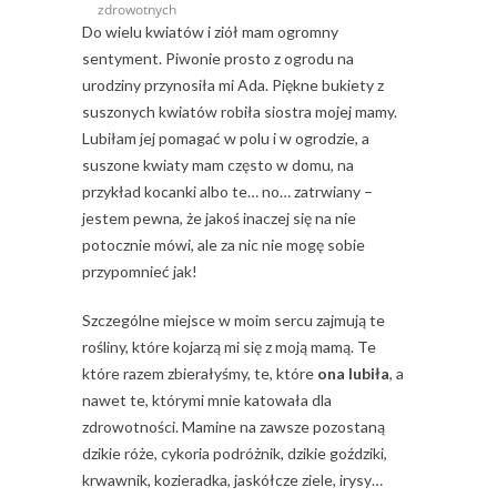
zdrowotnych
Do wielu kwiatów i ziół mam ogromny
sentyment. Piwonie prosto z ogrodu na
urodziny przynosiła mi Ada. Piękne bukiety z
suszonych kwiatów robiła siostra mojej mamy.
Lubiłam jej pomagać w polu i w ogrodzie, a
suszone kwiaty mam często w domu, na
przykład kocanki albo te… no… zatrwiany –
jestem pewna, że jakoś inaczej się na nie
potocznie mówi, ale za nic nie mogę sobie
przypomnieć jak!
Szczególne miejsce w moim sercu zajmują te
rośliny, które kojarzą mi się z moją mamą. Te
które razem zbierałyśmy, te, które
ona lubiła
, a
nawet te, którymi mnie katowała dla
zdrowotności. Mamine na zawsze pozostaną
dzikie róże, cykoria podróżnik, dzikie goździki,
krwawnik, kozieradka, jaskółcze ziele, irysy…