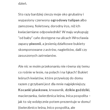
dzień.
Sto razy bardziej cieszy moje oko grubaśny i
wypasiony czerwony
ogrodowy tulipan
albo
zamszowy, fioletowy, dorodny irys, niż ich
kwiaciarniane odpowiedniki! W maju wykupuję
“od baby” całe dostępne na ulicach Wrocławia
zapasy
piwonii
, a jesienią działkowe bukiety
skomponowane z astrów, nagietków, dalii czy
zasuszonych zatrwianów.
Ale nic w moim przekonaniu nie równa się temu
co rośnie w lesie, na polach i na łąkach! Bukiet
leśnych kwiatów, które przywiozę do domu
razem z grzybami jest dla mnie najpiękniejszy.
Kocanki piaskowe
, krwawnik,
dzikie goździki
,
macierzanka, świerzbnica leśna, lnica pospolita –
jak to się wdzięcznie potem prezentuje w domu!
(świerzbnico leśna, lnico pospolita, ale