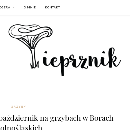
LOGERA
O MNIE
KONTAKT
GRZYBY
październik na grzybach w Borach
olnośląskich