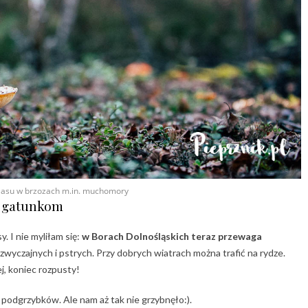
 lasu w brzozach m.in. muchomory
m gatunkom
. I nie myliłam się:
w Borach Dolnośląskich teraz przewaga
wyczajnych i pstrych. Przy dobrych wiatrach można trafić na rydze.
j, koniec rozpusty!
podgrzybków. Ale nam aż tak nie grzybnęło:).