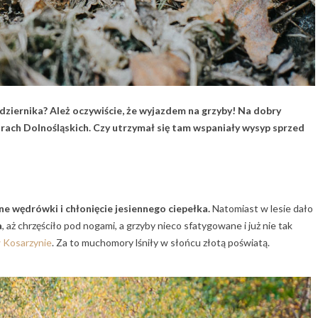
dziernika? Ależ oczywiście, że wyjazdem na grzyby! Na dobry
ach Dolnośląskich. Czy utrzymał się tam wspaniały wysyp sprzed
e wędrówki i chłonięcie jesiennego ciepełka.
Natomiast w lesie dało
a
, aż chrzęściło pod nogami, a grzyby nieco sfatygowane i już nie tak
w Kosarzynie
. Za to muchomory lśniły w słońcu złotą poświatą.