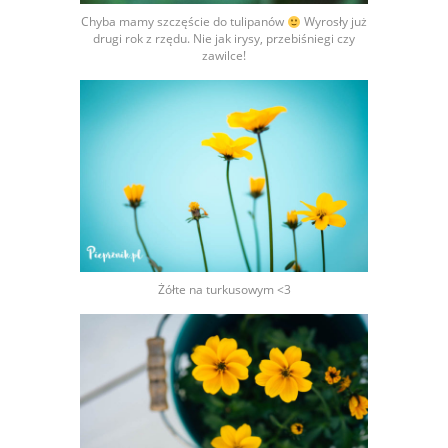
Chyba mamy szczęście do tulipanów
Wyrosły już
drugi rok z rzędu. Nie jak irysy, przebiśniegi czy
zawilce!
Żółte na turkusowym <3