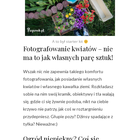
A to był starter kit
Fotografowanie kwiatów – nie
ma to jak własnych parę sztuk!
Wszak nic nie zapewnia takiego komfortu
fotografowania, jak posiadanie własnych
kwiatów i własnego kawałka ziemi. Rozkładasz
sobie na nim swój kramik, obiektywy i tła walają
się, gdzie ci się żywnie podoba, nikt na ciebie
krzywo nie patrzy, jak coś w roztargnieniu
przydepniesz. Głupie pozy? Dżinsy spadające z
tyłka? Nieważne:)
Ogród niepiękny? Coś się