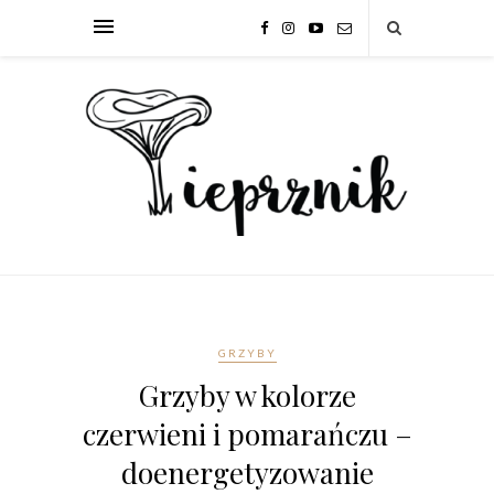
GRZYBY
Grzyby w kolorze
czerwieni i pomarańczu –
doenergetyzowanie