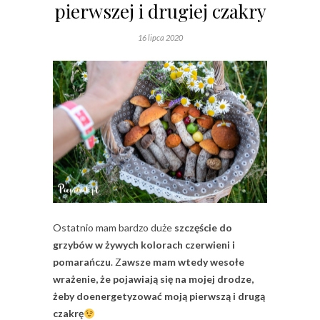
pierwszej i drugiej czakry
16 lipca 2020
Ostatnio mam bardzo duże
szczęście do
grzybów w żywych kolorach czerwieni i
pomarańczu
. Z
awsze mam wtedy wesołe
wrażenie, że pojawiają się na mojej drodze,
żeby doenergetyzować moją pierwszą i drugą
czakrę