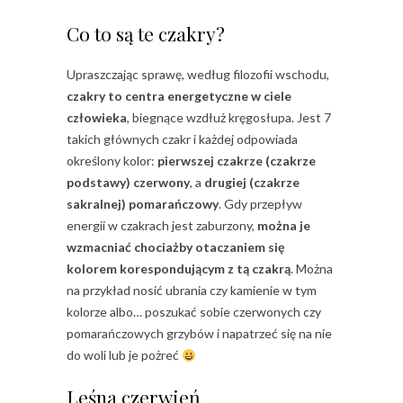
Co to są te czakry?
Upraszczając sprawę, według filozofii wschodu,
czakry to centra energetyczne w ciele
człowieka
, biegnące wzdłuż kręgosłupa. Jest 7
takich głównych czakr i każdej odpowiada
określony kolor:
pierwszej czakrze (czakrze
podstawy) czerwony
, a
drugiej (czakrze
sakralnej) pomarańczowy
. Gdy przepływ
energii w czakrach jest zaburzony,
można je
wzmacniać chociażby otaczaniem się
kolorem korespondującym z tą czakrą
. Można
na przykład nosić ubrania czy kamienie w tym
kolorze albo… poszukać sobie czerwonych czy
pomarańczowych grzybów i napatrzeć się na nie
do woli lub je pożreć
Leśna czerwień