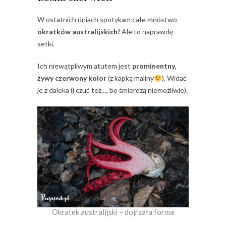
W ostatnich dniach spotykam całe mnóstwo
okratków australijskich!
Ale to naprawdę
setki.
Ich niewątpliwym atutem jest
prominentny,
żywy czerwony kolor
(z kapką maliny
). Widać
je z daleka (i czuć też…, bo śmierdzą niemożliwie).
Okratek australijski – dojrzała forma