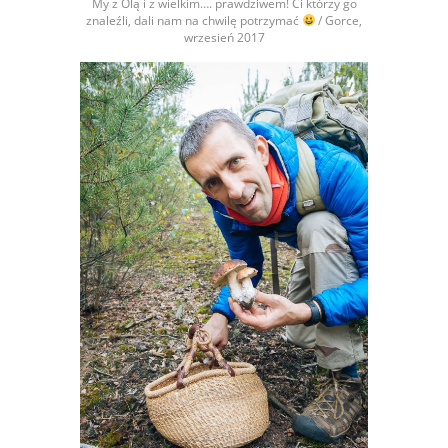
My z Olą i z wielkim…. prawdziwem! Ci którzy go
znaleźli, dali nam na chwilę potrzymać
/ Gorce,
wrzesień 2017