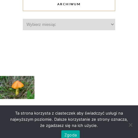
ARCHIWUM
Archiwum
Ta strona korzysta z ciasteczek aby świadczyć usługi na
Wczytaj więcej
Obserwuj na Instagramie
najwyższym poziomie. Dalsze korzystanie ze strony oznacza,
że zgadzasz się na ich użycie.
Pieprznik 2016-2025 – wszystkie prawa zastrzeżone
Zgoda