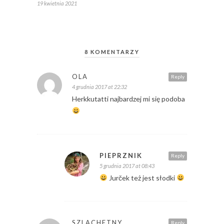
19 kwietnia 2021
8 KOMENTARZY
OLA
Reply
4 grudnia 2017 at 22:32
Herkkutatti najbardzej mi się podoba
PIEPRZNIK
Reply
5 grudnia 2017 at 08:43
Jurček też jest słodki
SZLACHETNY
Reply