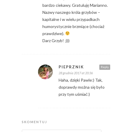
bardzo ciekawy. Gratuluję Marianno.
Nazwy naszego króla grzybów –
kapitalne i w wielu przypadkach
humorystycznie brzmiące (chociaż
prawdziwe).
Darz Grzyb! ;)))
PIEPRZNIK
Reply
28 grudnia 2017 at 20:36
Haha, dzięki Pawle:) Tak,
doprawdy można się było
przy tym uśmiać:)
SKOMENTUJ