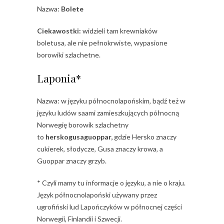
Nazwa:
Bolete
Ciekawostki:
widzieli tam krewniaków
boletusa, ale nie pełnokrwiste, wypasione
borowiki szlachetne.
Laponia*
Nazwa: w języku północnolapońskim, bądź też w
języku ludów saami zamieszkujących północną
Norwegię borowik szlachetny
to
herskogusaguoppar,
gdzie Hersko znaczy
cukierek, słodycze, Gusa znaczy krowa, a
Guoppar znaczy grzyb.
* Czyli mamy tu informacje o języku, a nie o kraju.
Język północnolapoński używany przez
ugrofiński lud Lapończyków w północnej części
Norwegii, Finlandii i Szwecji.