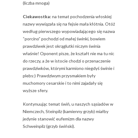
(liczba mnoga)
Ciekawostka:
na temat pochodzenia włoskiej
nazwy wywiązała się na fejsie mała kłótnia. Otóż
według pierwszego wypowiadającego się nazwa
“porcino” pochodzi od małej świnki, bowiem
prawdziwek jest okrąglutki niczym świnia
właśnie! Oponent pisze, że kształt nie ma tu nic
do rzeczy, a że w istocie chodzi o przenaczenie
prawdziwków, którymi karmiono niegdyś świnie i
plebs:) Prawdziwym przysmakiem były
muchomory cesarskie i to nimi zajadały się
wyższe sfery.
Kontynuując temat świń, u naszych sąsiadów w
Niemczech, Steinpilz (kamienny grzyb) miałby
jedynie stanowić eufemizm dla nazwy
Schweinpilz (grzyb świński).