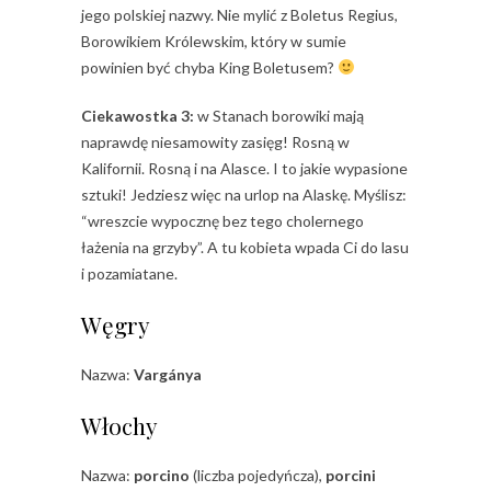
jego polskiej nazwy. Nie mylić z Boletus Regius,
Borowikiem Królewskim, który w sumie
powinien być chyba King Boletusem?
Ciekawostka 3:
w Stanach borowiki mają
naprawdę niesamowity zasięg! Rosną w
Kalifornii. Rosną i na Alasce. I to jakie wypasione
sztuki! Jedziesz więc na urlop na Alaskę. Myślisz:
“wreszcie wypocznę bez tego cholernego
łażenia na grzyby”. A tu kobieta wpada Ci do lasu
i pozamiatane.
Węgry
Nazwa:
Vargánya
Włochy
Nazwa:
porcino
(liczba pojedyńcza),
porcini