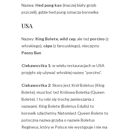
Nazwa:
Hed pung kao
(inaczej biały grzyb
pszczeli), gdzie hed pung oznacza borowika
USA
Nazwy:
King Bolete
,
wild cep
, ale też
porcino
(z
włoskiego),
cèpe
(z fancuskiego), nieczęsto
Penny Bun
Ciekawostka 1:
w wielu restauracjach w USA
przyjęło się używać włoskiej nazwy “porcino”.
Ciekawostka 2:
Skoro jest Król Boletus (King
Bolete), musi być też Królowa Boletka (Queen
Bolete). I tu robi się trochę zamieszania z
nazwami. King Bolete (Boletus Edulis) to
borowik szlachetny. Natomiast Queen Bolete to
potoczna nazwa grzyba o nazwie Boletus
Regineus, który w Polsce nie występuje i nie ma