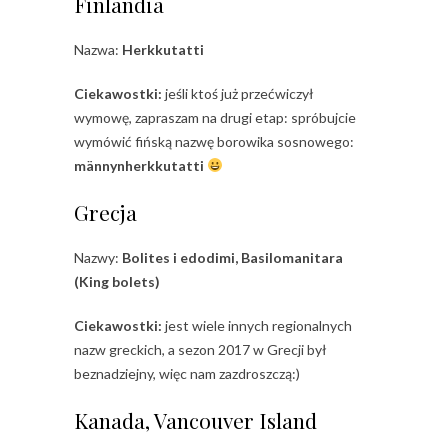
Finlandia
Nazwa:
Herkkutatti
Ciekawostki:
jeśli ktoś już przećwiczył
wymowę, zapraszam na drugi etap: spróbujcie
wymówić fińską nazwę borowika sosnowego:
männynherkkutatti
Grecja
Nazwy:
Bolites i edodimi, Basilomanitara
(King bolets)
Ciekawostki:
jest wiele innych regionalnych
nazw greckich, a sezon 2017 w Grecji był
beznadziejny, więc nam zazdroszczą:)
Kanada, Vancouver Island