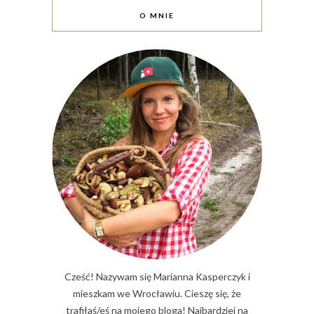
O MNIE
Cześć! Nazywam się Marianna Kasperczyk i
mieszkam we Wrocławiu. Cieszę się, że
trafiłaś/eś na mojego bloga! Najbardziej na