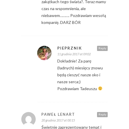
zakątkach tego świata?. Teraz mamy
czas na wspomnienia, ale
niebawem………. Pozdrawiam wesołą
kompanię. DARZ BÓR
PIEPRZNIK
Reply
11 grudnia 2017 at 09:02
Dokładnie! Za parę
(ładnych) miesięcy znowu
będą cieszyć nasze oko i
nasze serca;)
Pozdrawiam Tadeuszu
PAWEŁ LENART
Reply
20 grudnia 2017 at 00:15
Świetnie zaprezentowany temat i