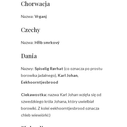
Chorwacja
Nazwa:
Vrganj
Czechy
Nazwa:
Hřib smrkový
Dania
Nazwy:
Spiselig Rørhat
(co oznacza po prostu
borowika jadalnego),
Karl Johan
,
Eekhoorntjesbrood
Ciekawostka:
nazwa Karl Johan wzięła się od
szwedzkiego króla Johana, który uwielbiał
borowiki. Z kolei eekhoorntjesbrood oznacza
chleb wiewiórki:)