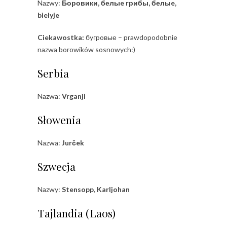
Nazwy:
Боровики, белыe грибы, белыe,
bielyje
Ciekawostka:
бyгpoвые – prawdopodobnie
nazwa borowików sosnowych:)
Serbia
Nazwa:
Vrganji
Słowenia
Nazwa:
Jurček
Szwecja
Nazwy:
Stensopp, Karljohan
Tajlandia (Laos)