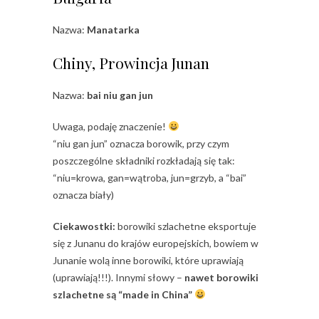
Nazwa:
Manatarka
Chiny, Prowincja Junan
Nazwa:
bai niu gan jun
Uwaga, podaję znaczenie!
“niu gan jun” oznacza borowik, przy czym
poszczególne składniki rozkładają się tak:
“niu=krowa, gan=wątroba, jun=grzyb, a “bai”
oznacza biały)
Ciekawostki:
borowiki szlachetne eksportuje
się z Junanu do krajów europejskich, bowiem w
Junanie wolą inne borowiki, które uprawiają
(uprawiają!!!). Innymi słowy –
nawet borowiki
szlachetne są “made in China”