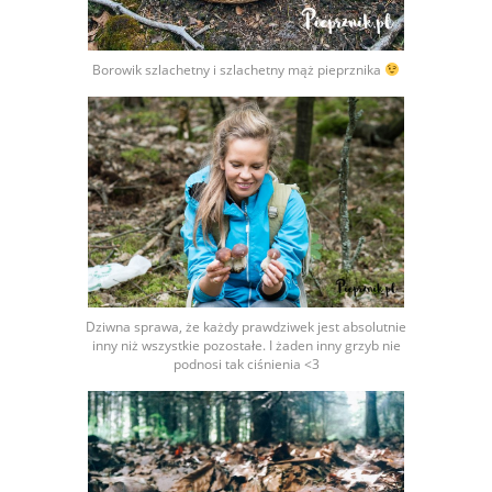
Borowik szlachetny i szlachetny mąż pieprznika
Dziwna sprawa, że każdy prawdziwek jest absolutnie
inny niż wszystkie pozostałe. I żaden inny grzyb nie
podnosi tak ciśnienia <3