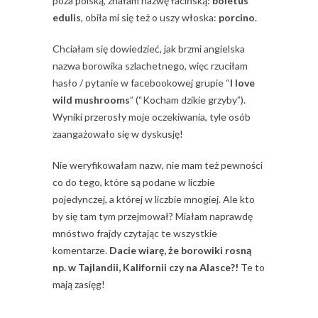
poza polską, znałam nazwę łacińską:
boletus
edulis
, obiła mi się też o uszy włoska:
porcino
.
Chciałam się dowiedzieć, jak brzmi angielska
nazwa borowika szlachetnego, więc rzuciłam
hasło / pytanie w facebookowej grupie “
I love
wild mushrooms
” (“Kocham dzikie grzyby”).
Wyniki przerosły moje oczekiwania, tyle osób
zaangażowało się w dyskusję!
Nie weryfikowałam nazw, nie mam też pewności
co do tego, które są podane w liczbie
pojedynczej, a której w liczbie mnogiej. Ale kto
by się tam tym przejmował? Miałam naprawdę
mnóstwo frajdy czytając te wszystkie
komentarze.
Dacie wiarę, że borowiki rosną
np. w Tajlandii, Kalifornii czy na Alasce?!
Te to
mają zasięg!