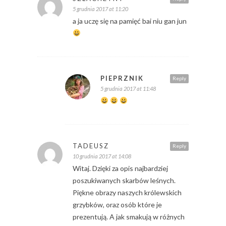
5 grudnia 2017 at 11:20
a ja uczę się na pamięć bai niu gan jun
PIEPRZNIK
Reply
5 grudnia 2017 at 11:48
TADEUSZ
Reply
10 grudnia 2017 at 14:08
Witaj. Dzięki za opis najbardziej
poszukiwanych skarbów leśnych.
Piękne obrazy naszych królewskich
grzybków, oraz osób które je
prezentują. A jak smakują w różnych