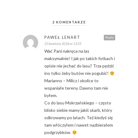
2 KOMENTARZE
PAWEŁ LENART
Reply
25 kwietnia 2018 at 13:55
Wać Pani nakręca na las
maksymalnie! I jak po takich fotkach i
opisie nie jechać do lasu? Trza pędzić
ino tylko żeby butów nie pogubić!
Marianno – Milicz i okolice to
wspaniałe tereny. Dawno tam nie
byłem.
Co do lasu Mokrzańskiego – często
blisko siebie mamy jakiś skarb, który
odkrywamy po latach. Też kiedyś się
tam włóczyłem i nawet nazbierałem
podgrzybków.