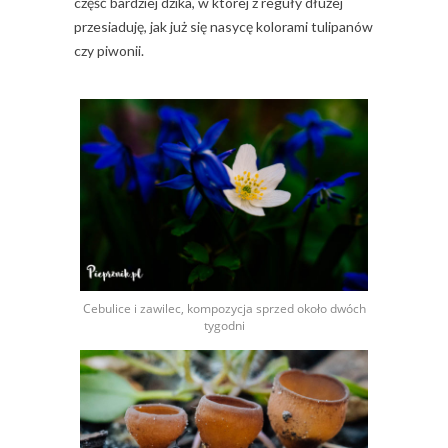
część bardziej dzika, w której z reguły dłużej
przesiaduję, jak już się nasycę kolorami tulipanów
czy piwonii.
Cebulice i zawilec, kompozycja sprzed około dwóch
tygodni