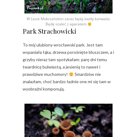
W Lesie Mokrzańskim zaraz będą kwitły konwalie.
Będę szaleć z aparatem
Park Strachowicki
To mój ulubiony wrocławski park. Jest tam
wspaniała łąka, drzewa porośnięte bluszczem, a i
grzyby nieraz tam spotykałam: parę dni temu
twardnicę bulwiastą, a jesienią to nawet i
prawdziwe muchomory!
Smardzów nie
znalazłam, choć bardzo ładnie one mi się tam w
wyobraźni komponują.