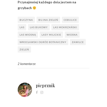
Przynajmniej każdego dnia jestem na
grzybach
BUCZYNA
BUJNA ZIELEŃ
CEBULICE
LAS
LAS BUKOWY
LAS MOKRZAŃSKI
LAS WIOSNĄ
LASY MILICKIE
WIOSNA
WROCŁAWSKI OGRÓD BOTANICZNY
ZAWILCE
ZIELEŃ
2 komentarze
pieprznik