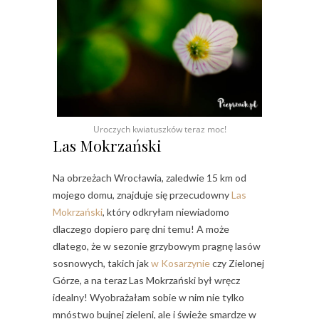
Uroczych kwiatuszków teraz moc!
Las Mokrzański
Na obrzeżach Wrocławia, zaledwie 15 km od
mojego domu, znajduje się przecudowny
Las
Mokrzański
, który odkryłam niewiadomo
dlaczego dopiero parę dni temu! A może
dlatego, że w sezonie grzybowym pragnę lasów
sosnowych, takich jak
w Kosarzynie
czy Zielonej
Górze, a na teraz Las Mokrzański był wręcz
idealny! Wyobrażałam sobie w nim nie tylko
mnóstwo bujnej zieleni, ale i świeże smardze w