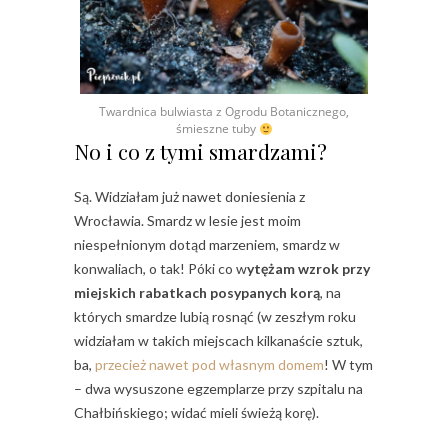
Twardnica bulwiasta z Ogrodu Botanicznego,
śmieszne tuby
No i co z tymi smardzami?
Są. Widziałam już nawet doniesienia z
Wrocławia. Smardz w lesie jest moim
niespełnionym dotąd marzeniem, smardz w
konwaliach, o tak! Póki co w
ytężam wzrok przy
miejskich rabatkach posypanych korą
, na
których smardze lubią rosnąć (w zeszłym roku
widziałam w takich miejscach kilkanaście sztuk,
ba,
przecież nawet pod własnym domem
! W tym
– dwa wysuszone egzemplarze przy szpitalu na
Chałbińskiego; widać mieli świeżą korę).