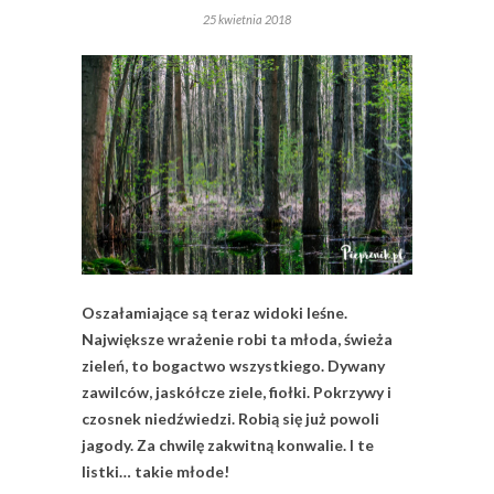
25 kwietnia 2018
Oszałamiające są teraz widoki leśne.
Największe wrażenie robi ta młoda, świeża
zieleń, to bogactwo wszystkiego. Dywany
zawilców, jaskółcze ziele, fiołki. Pokrzywy i
czosnek niedźwiedzi. Robią się już powoli
jagody. Za chwilę zakwitną konwalie. I te
listki… takie młode!