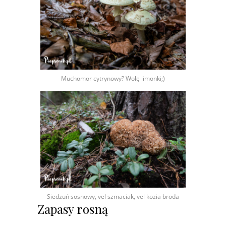
Muchomor cytrynowy? Wolę limonki;)
Siedzuń sosnowy, vel szmaciak, vel kozia broda
Zapasy rosną