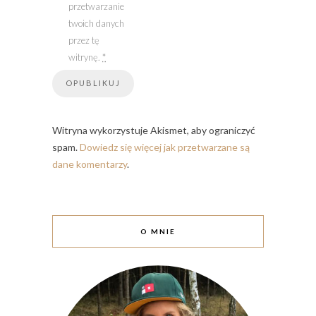
przetwarzanie
twoich danych
przez tę
witrynę.
*
Witryna wykorzystuje Akismet, aby ograniczyć
spam.
Dowiedz się więcej jak przetwarzane są
dane komentarzy
.
O MNIE