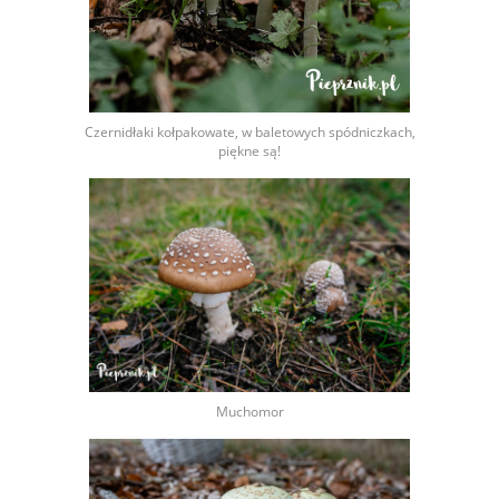
Czernidłaki kołpakowate, w baletowych spódniczkach,
piękne są!
Muchomor