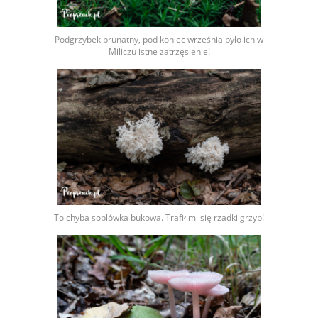
Podgrzybek brunatny, pod koniec września było ich w
Miliczu istne zatrzęsienie!
To chyba soplówka bukowa. Trafił mi się rzadki grzyb!