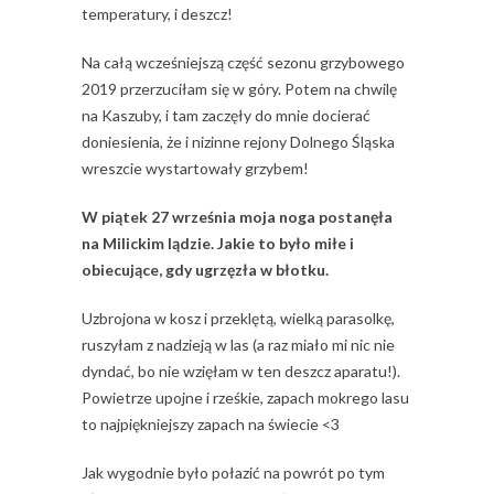
temperatury, i deszcz!
Na całą wcześniejszą część sezonu grzybowego
2019 przerzuciłam się w góry. Potem na chwilę
na Kaszuby, i tam zaczęły do mnie docierać
doniesienia, że i nizinne rejony Dolnego Śląska
wreszcie wystartowały grzybem!
W piątek 27 września moja noga postanęła
na Milickim lądzie. Jakie to było miłe i
obiecujące, gdy ugrzęzła w błotku.
Uzbrojona w kosz i przeklętą, wielką parasolkę,
ruszyłam z nadzieją w las (a raz miało mi nic nie
dyndać, bo nie wzięłam w ten deszcz aparatu!).
Powietrze upojne i rześkie, zapach mokrego lasu
to najpiękniejszy zapach na świecie <3
Jak wygodnie było połazić na powrót po tym