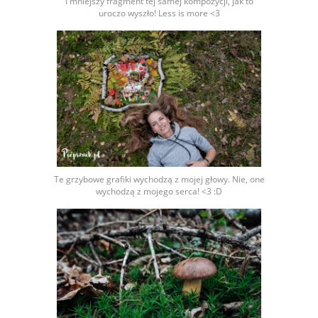
I mniejszy fragment tej samej kompozycji, jak to
uroczo wyszło! Less is more <3
Te grzybowe grafiki wychodzą z mojej głowy. Nie, one
wychodzą z mojego serca! <3 :D