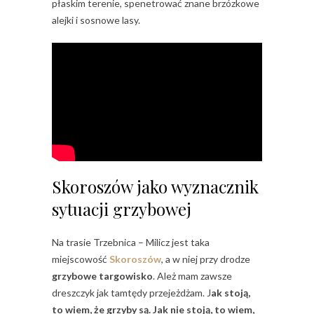
płaskim terenie, spenetrować znane brzózkowe
alejki i sosnowe lasy.
Skoroszów jako wyznacznik
sytuacji grzybowej
Na trasie Trzebnica – Milicz jest taka
miejscowość
Skoroszów
, a w niej przy drodze
grzybowe targowisko
. Ależ mam zawsze
dreszczyk jak tamtędy przejeżdżam. J
ak stoją,
to wiem, że grzyby są. Jak nie stoją, to wiem,