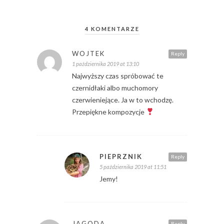
4 KOMENTARZE
WOJTEK
Reply
1 października 2019 at 13:10
Najwyższy czas spróbować te
czernidłaki albo muchomory
czerwieniejące. Ja w to wchodzę.
Przepiękne kompozycje
PIEPRZNIK
Reply
5 października 2019 at 11:51
Jemy!
JAGODA
Reply