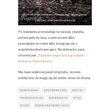
Muchomorów czerwonych jest tu też “od zarąbania”
cały czas, choć powoli się kończą
Po śniadaniu przesiaduję na tarasie z kawką,
potem jadę do lasu, a wieczorami albo
przerabiam te rydze albo integruję się z
współmieszkańcami agro. Na dobranoc parę
stronniczek
„Tajemniczego życia grzybów”
Roberta Hofrichtera.
Nie mam większej pasji niż grzyby. Jestem
wdzięczna, że mogę się jej oddać teraz na dłużej.
BESKID NISKI
GRZYBOBRANIE
GRZYBY
PIEPRZNIK BLOG
PIEPRZNIK.PL
RYDZ
RYDZE
SEZON GRZYBOWY 2019