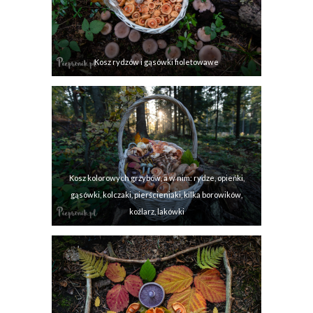
Kosz rydzów i gąsówki fioletowawe
Kosz kolorowych grzybów, a w nim: rydze, opieńki,
gąsówki, kolczaki, pierścieniaki, kilka borowików,
koźlarz, lakówki