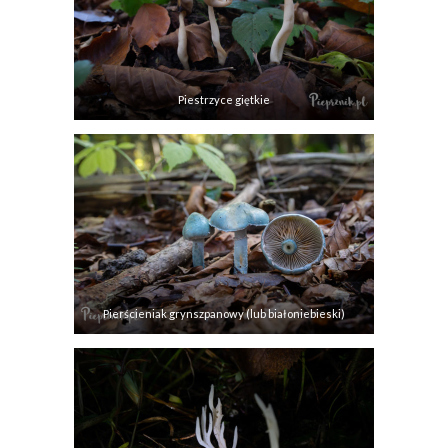
Piestrzyce giętkie
Pierścieniak grynszpanowy (lub białoniebieski)