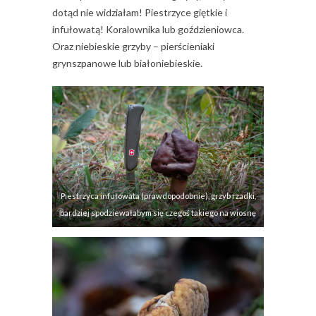
dotąd nie widziałam! Piestrzyce giętkie i
infułowatą! Koralownika lub goździeniowca.
Oraz niebieskie grzyby – pierścieniaki
grynszpanowe lub białoniebieskie.
Piestrzyca infułowata (prawdopodobnie), grzyb rzadki,
bardziej spodziewałabym się czegoś takiego na wiosnę