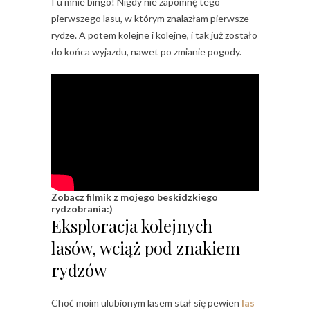
I u mnie bingo! Nigdy nie zapomnę tego
pierwszego lasu, w którym znalazłam pierwsze
rydze. A potem kolejne i kolejne, i tak już zostało
do końca wyjazdu, nawet po zmianie pogody.
Zobacz filmik z mojego beskidzkiego
rydzobrania:)
Eksploracja kolejnych
lasów, wciąż pod znakiem
rydzów
Choć moim ulubionym lasem stał się pewien
las