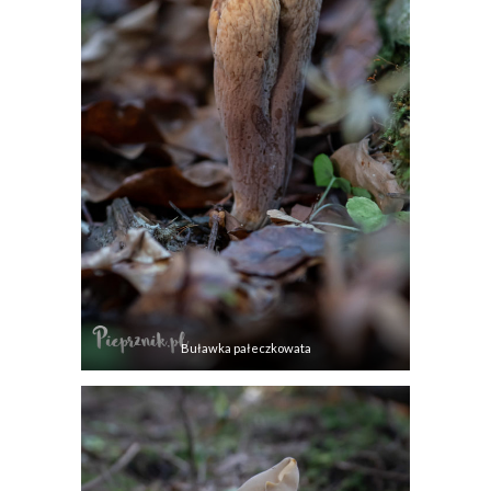
Buławka pałeczkowata