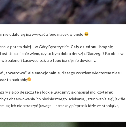
m nie udało się już wyrwać z jego macek w ogóle
ans, a potem dalej – w Góry Bystrzyckie.
Cały dzień snuliśmy się
i ostatecznie nie wiem, czy to była dobra decyzja. Dlaczego? Bo obok w
 Spalonej i Lasówce też, ale tego już się nie dowiemy.
pać „towarowo”, ale emocjonalnie
, dlatego wyszłam wieczorem z lasu
araz to nadrobię
azały się po deszczu te słodkie „gadziny”, jak napisał mój czytelnik
y z obserwowania ich nieśpiesznego uciekania, „sturliwania się”, jak źle
łam się ich nie straszyć (uwaga – straszny pieprznik idzie ze stopiątką