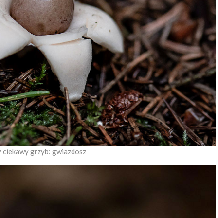
y ciekawy grzyb: gwiazdosz