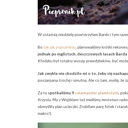
W ostatnią niedzielę powtórzyłam Bardo i tym raze
Bo
tak jak poprzednio
, planowaliśmy krótki rekones
jednak po mglistych, deszczowych lasach Barda
Kłodzku był totalny wysyp prawdziwków, być może w
Jak zwykle nie chodziło mi o to, żeby się nacha
poszarpana trochę i smutna. Ale co tam, myślę, że z
Za to
spotkaliśmy 9
salamander plamistych
, pok
Krzysiu. My z Wojtkiem też mieliśmy mnóstwo radoch
obmyśliły plan ucieczki. Zrobiłam parę fotek i stara
makro!).