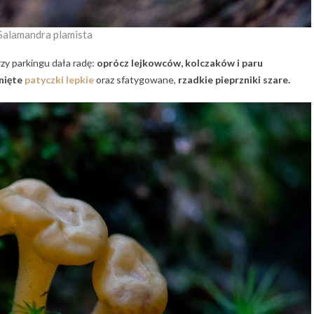
Salamandra plamista
rzy parkingu dała radę:
oprócz lejkowców, kolczaków i paru
nięte
patyczki lepkie
oraz sfatygowane,
rzadkie pieprzniki szare.