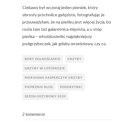
Ciekawy był wczoraj jeden pieniek, który
obrosły próchnilce gałęziste, fotografując je
przyuważyłam, że na pieńku jest więcej życia, bo
rosła tam też galaretnica mięsista, a u stóp
pieńka – młodziusieńki, najpiękniejszy
podgrzybeczek, jak gdyby wrześniowy, czy co.
BORY DOLNOŚLĄSKIE
GRZYBY
GRZYBY W LISTOPADZIE
MARIANNA KASPERCZYK GRZYBY
PIEPRZNIK BLOG
PODGRZYBKI
SEZON GRZYBOWY 2020
2 komentarze