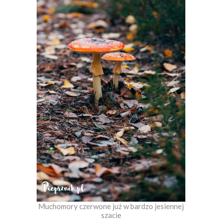
Muchomory czerwone już w bardzo jesiennej
szacie