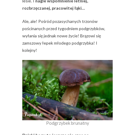
lesie. I
nagle wspomnienie letniej,
rozbrzęczanej, pracowitej łąki…
Ale, ale! Pośród pozasychanych trzonów
pościnanych przed tygodniem podgrzybków,
wyłania się jednak nowe życie! Brązowi się
zamszowy łepek młodego podgrzybka! I
kolejny!
Podgrzybek brunatny