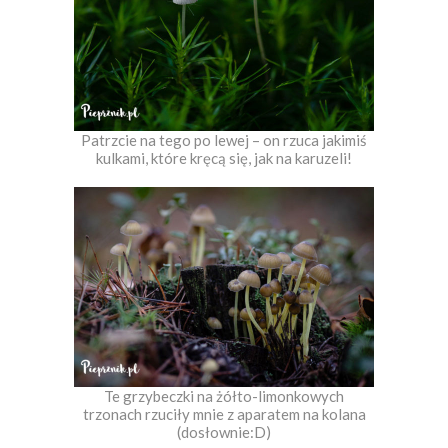
Patrzcie na tego po lewej – on rzuca jakimiś
kulkami, które kręcą się, jak na karuzeli!
Te grzybeczki na żółto-limonkowych
trzonach rzuciły mnie z aparatem na kolana
(dosłownie:D)