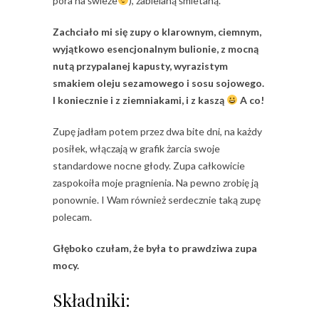
pora na świeże
), zabielaną śmietaną.
Zachciało mi się zupy o klarownym, ciemnym,
wyjątkowo esencjonalnym bulionie, z mocną
nutą przypalanej kapusty, wyrazistym
smakiem oleju sezamowego i sosu sojowego.
I koniecznie i z ziemniakami, i z kaszą
A co!
Zupę jadłam potem przez dwa bite dni, na każdy
posiłek, włączają w grafik żarcia swoje
standardowe nocne głody. Zupa całkowicie
zaspokoiła moje pragnienia. Na pewno zrobię ją
ponownie. I Wam również serdecznie taką zupę
polecam.
Głęboko czułam, że była to prawdziwa zupa
mocy.
Składniki: