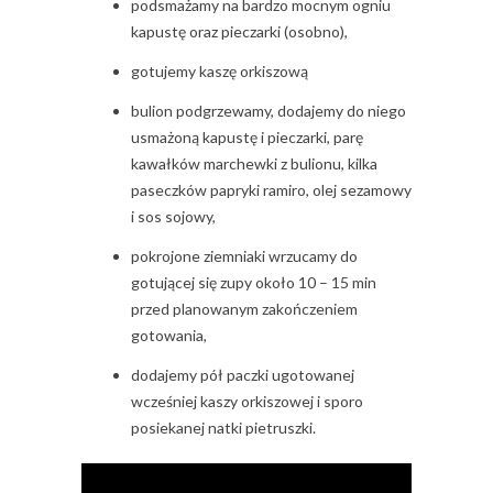
podsmażamy na bardzo mocnym ogniu
kapustę oraz pieczarki (osobno),
gotujemy kaszę orkiszową
bulion podgrzewamy, dodajemy do niego
usmażoną kapustę i pieczarki, parę
kawałków marchewki z bulionu, kilka
paseczków papryki ramiro, olej sezamowy
i sos sojowy,
pokrojone ziemniaki wrzucamy do
gotującej się zupy około 10 – 15 min
przed planowanym zakończeniem
gotowania,
dodajemy pół paczki ugotowanej
wcześniej kaszy orkiszowej i sporo
posiekanej natki pietruszki.