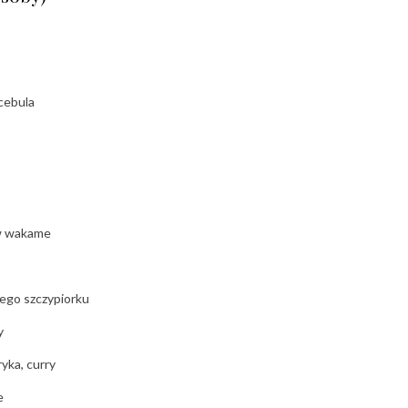
 cebula
w wakame
ego szczypiorku
y
ryka, curry
e