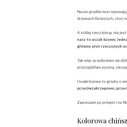
Nasze grzybki mun nazywają s
drzewach liściastych, choć na
A ściślej rzecz biorąc nie j
nasz to uszak bzowy.
Jedna
główny atut rzeczonych u
Tak więc ja wybrałam się dz
przyrządziłam pyszną, ciesz
Uszaki bzowe to grzyby o w
przeciwzakrzepowo, przec
Zapraszam po przepis i na fi
Kolorowa chińs