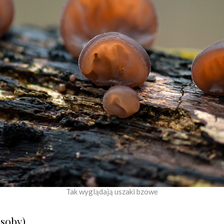
Tak wyglądają uszaki bzowe
osoby)