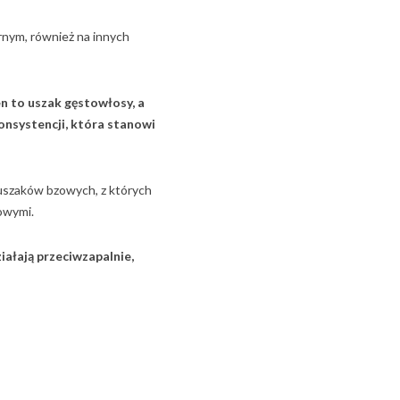
arnym, również na innych
n to uszak gęstowłosy, a
onsystencji, która stanowi
 uszaków bzowych, z których
zowymi.
ałają przeciwzapalnie,