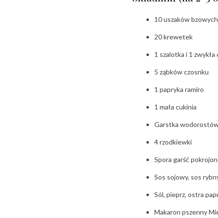
10 uszaków bzowych
20 krewetek
1 szalotka i 1 zwykła
5 ząbków czosnku
1 papryka ramiro
1 mała cukinia
Garstka wodorostó
4 rzodkiewki
Spora garść pokrojon
Sos sojowy, sos rybn
Sól, pieprz, ostra pap
Makaron pszenny Mi