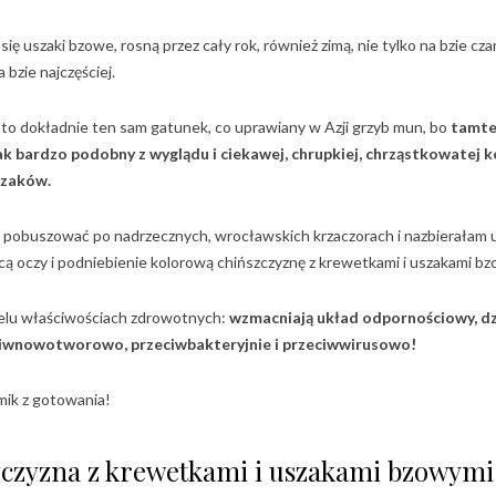
ię uszaki bzowe, rosną przez cały rok, również zimą, nie tylko na bzie cz
 bzie najczęściej.
est to dokładnie ten sam gatunek, co uprawiany w Azji grzyb mun, bo
tamte
k bardzo podobny z wyglądu i ciekawej, chrupkiej, chrząstkowatej k
szaków.
iś pobuszować po nadrzecznych, wrocławskich krzaczorach i nazbierałam
ącą oczy i podniebienie kolorową chińszczyznę z krewetkami i uszakami b
ielu właściwościach zdrowotnych:
wzmacniają układ odpornościowy, dzi
iwnowotworowo, przeciwbakteryjnie i przeciwwirusowo!
lmik z gotowania!
zczyzna z krewetkami i uszakami bzowymi