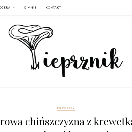
LOGERA
O MNIE
KONTAKT
PRZEPISY
rowa chińszczyzna z krewetk