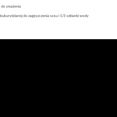
k do smażenia
 kukurydzianej do zagęszczenia sosu i 1/3 szklanki wody