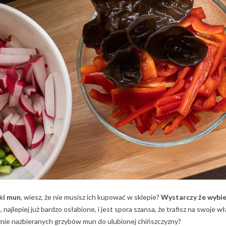
bki mun
, wiesz, że nie musisz ich kupować w sklepie?
Wystarczy że wybier
o
, najlepiej już bardzo osłabione, i jest spora szansa, że trafisz na swoje 
nie nazbieranych grzybów mun do ulubionej chińszczyzny?